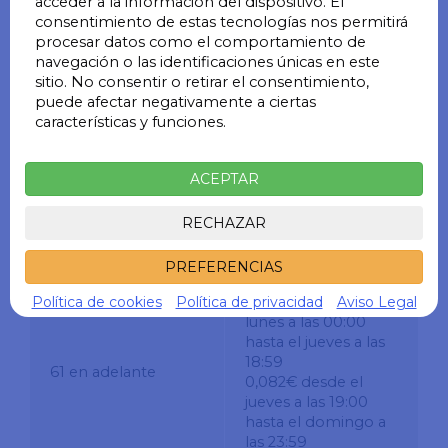
Días
Precio
acceder a la información del dispositivo. El
consentimiento de estas tecnologías nos permitirá
1
33,00€
procesar datos como el comportamiento de
navegación o las identificaciones únicas en este
sitio. No consentir o retirar el consentimiento,
puede afectar negativamente a ciertas
Tarifas por
hourglass_empty
características y funciones.
minutos
Tique
ACEPTAR
Minutos
Precio
RECHAZAR
1
2,50€
PREFERENCIAS
2 a 60
0,041€
Política de cookies
Política de privacidad
Aviso Legal
0,067€ desde el
lunes a las 00:00
hasta el jueves a las
18:59
61 en adelante
0,082€ desde el
jueves a las 19:00
hasta el domingo a
las 23:59