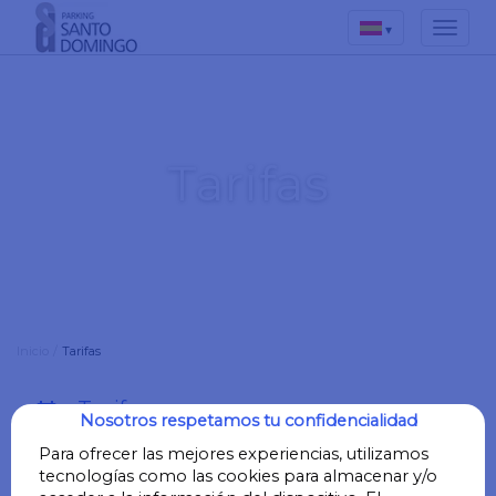
▾
Tarifas
Inicio
/
Tarifas
Tarifa por
date_range
Nosotros respetamos tu confidencialidad
días
Para ofrecer las mejores experiencias, utilizamos
tecnologías como las cookies para almacenar y/o